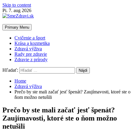
Skip to content
Pi. 7. aug 2026
Primary Menu
Cvičenie a šport
Krása a kozmetika
Zdravá výživa
Rady pre zdravie
Zdravie z prírody
Hľadať:
Home
Zdravá výživa
Prečo by ste mali začať jesť špenát? Zaujímavosti, ktoré ste o
ňom možno netušili
Prečo by ste mali začať jesť špenát?
Zaujímavosti, ktoré ste o ňom možno
netušili