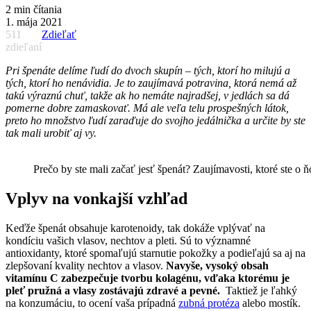
2 min čítania
1. mája 2021
511
Zdieľať
zdieľaní
Pri špenáte delíme ľudí do dvoch skupín – tých, ktorí ho milujú a
tých, ktorí ho nenávidia. Je to zaujímavá potravina, ktorá nemá až
takú výraznú chuť, takže ak ho nemáte najradšej, v jedlách sa dá
pomerne dobre zamaskovať. Má ale veľa telu prospešných látok,
preto ho množstvo ľudí zaraďuje do svojho jedálnička a určite by ste
tak mali urobiť aj vy.
Prečo by ste mali začať jesť špenát? Zaujímavosti, ktoré ste o
Vplyv na vonkajší vzhľad
Keďže špenát obsahuje karotenoidy, tak dokáže vplývať na
kondíciu vašich vlasov, nechtov a pleti. Sú to významné
antioxidanty, ktoré spomaľujú starnutie pokožky a podieľajú sa aj na
zlepšovaní kvality nechtov a vlasov.
Navyše, vysoký obsah
vitamínu C zabezpečuje tvorbu kolagénu, vďaka ktorému je
pleť pružná a vlasy zostávajú zdravé a pevné.
Taktiež je ľahký
na konzumáciu, to ocení vaša prípadná
zubná protéza
alebo mostík.