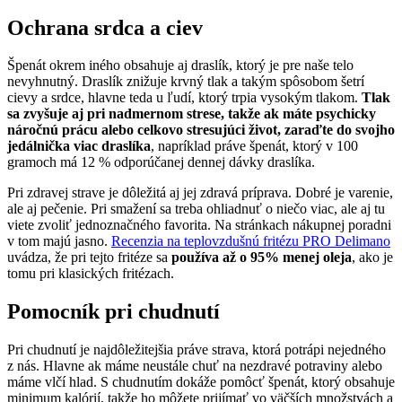
Ochrana srdca a ciev
Špenát okrem iného obsahuje aj draslík, ktorý je pre naše telo
nevyhnutný. Draslík znižuje krvný tlak a takým spôsobom šetrí
cievy a srdce, hlavne teda u ľudí, ktorý trpia vysokým tlakom.
Tlak
sa zvyšuje aj pri nadmernom strese, takže ak máte psychicky
náročnú prácu alebo celkovo stresujúci život, zaraďte do svojho
jedálnička viac draslíka
, napríklad práve špenát, ktorý v 100
gramoch má 12 % odporúčanej dennej dávky draslíka.
Pri zdravej strave je dôležitá aj jej zdravá príprava. Dobré je varenie,
ale aj pečenie. Pri smažení sa treba ohliadnuť o niečo viac, ale aj tu
viete zvoliť jednoznačného favorita. Na stránkach nákupnej poradni
v tom majú jasno.
Recenzia na teplovzdušnú fritézu PRO Delimano
uvádza, že pri tejto fritéze sa
používa až o 95% menej oleja
, ako je
tomu pri klasických fritézach.
Pomocník pri chudnutí
Pri chudnutí je najdôležitejšia práve strava, ktorá potrápi nejedného
z nás. Hlavne ak máme neustále chuť na nezdravé potraviny alebo
máme vlčí hlad. S chudnutím dokáže pomôcť špenát, ktorý obsahuje
minimum kalórií, takže ho môžete prijímať vo väčších množstvách a