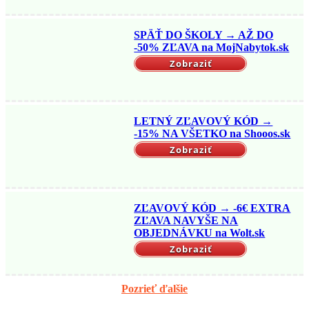
SPÄŤ DO ŠKOLY → AŽ DO
-50% ZĽAVA na MojNabytok.sk
Zobraziť
LETNÝ ZĽAVOVÝ KÓD →
-15% NA VŠETKO na Shooos.sk
Zobraziť
ZĽAVOVÝ KÓD → -6€ EXTRA
ZĽAVA NAVYŠE NA
OBJEDNÁVKU na Wolt.sk
Zobraziť
Pozrieť ďalšie