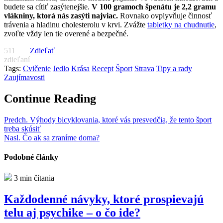
budete sa cítiť zasýtenejšie.
V 100 gramoch špenátu je 2,2 gramu
vlákniny, ktorá nás zasýti najviac.
Rovnako ovplyvňuje činnosť
trávenia a hladinu cholesterolu v krvi. Zvážte
tabletky na chudnutie
,
zvoľte vždy len tie overené a bezpečné.
511
Zdieľať
zdieľaní
Tags:
Cvičenie
Jedlo
Krása
Recept
Šport
Strava
Tipy a rady
Zaujímavosti
Continue Reading
Predch.
Výhody bicyklovania, ktoré vás presvedčia, že tento šport
treba skúsiť
Nasl.
Čo ak sa zraníme doma?
Podobné články
3 min čítania
Každodenné návyky, ktoré prospievajú
telu aj psychike – o čo ide?