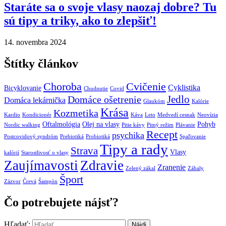
Staráte sa o svoje vlasy naozaj dobre? Tu
sú tipy a triky, ako to zlepšiť!
14. novembra 2024
Štítky článkov
Choroba
Cvičenie
Cyklistika
Bicyklovanie
Chudnutie
Covid
Jedlo
Domáce ošetrenie
Domáca lekárnička
Glaukóm
Kalórie
Krása
Kozmetika
Kardio
Kondicionér
Káva
Leto
Medvedí cesnak
Neovízia
Oftalmológia
Olej na vlasy
Pohyb
Nordic walking
Pitie kávy
Pitný režim
Plávanie
Recept
psychika
Postcovidový syndróm
Prebiotiká
Probiotiká
Spaľovanie
Tipy a rady
Strava
Vlasy
kalórií
Starostlivosť o vlasy
Zaujímavosti
Zdravie
Zranenie
Zelený zákal
Zábaly
Šport
Zázvor
Črevá
Šampón
Čo potrebujete nájsť?
Hľadať: