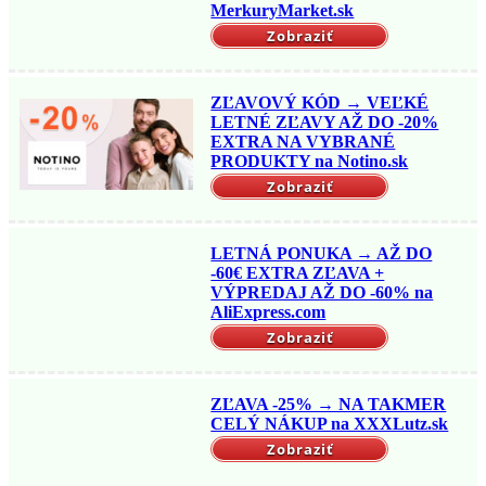
MerkuryMarket.sk
Zobraziť
ZĽAVOVÝ KÓD → VEĽKÉ
LETNÉ ZĽAVY AŽ DO -20%
EXTRA NA VYBRANÉ
PRODUKTY na Notino.sk
Zobraziť
LETNÁ PONUKA → AŽ DO
-60€ EXTRA ZĽAVA +
VÝPREDAJ AŽ DO -60% na
AliExpress.com
Zobraziť
ZĽAVA -25% → NA TAKMER
CELÝ NÁKUP na XXXLutz.sk
Zobraziť