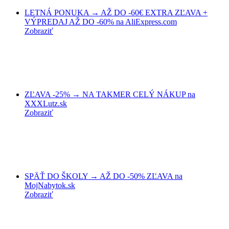
LETNÁ PONUKA → AŽ DO -60€ EXTRA ZĽAVA +
VÝPREDAJ AŽ DO -60% na AliExpress.com
Zobraziť
ZĽAVA -25% → NA TAKMER CELÝ NÁKUP na
XXXLutz.sk
Zobraziť
SPÄŤ DO ŠKOLY → AŽ DO -50% ZĽAVA na
MojNabytok.sk
Zobraziť