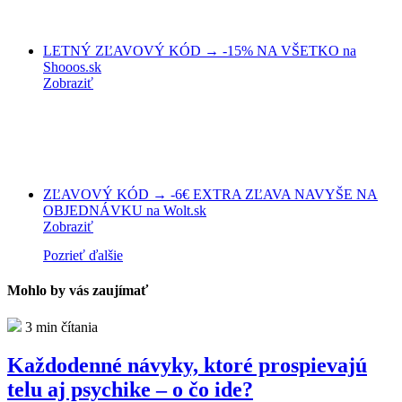
LETNÝ ZĽAVOVÝ KÓD → -15% NA VŠETKO na
Shooos.sk
Zobraziť
ZĽAVOVÝ KÓD → -6€ EXTRA ZĽAVA NAVYŠE NA
OBJEDNÁVKU na Wolt.sk
Zobraziť
Pozrieť ďalšie
Mohlo by vás zaujímať
3 min čítania
Každodenné návyky, ktoré prospievajú
telu aj psychike – o čo ide?