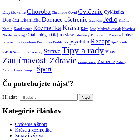
Choroba
Cvičenie
Cyklistika
Bicyklovanie
Chudnutie
Covid
Jedlo
Domáce ošetrenie
Domáca lekárnička
Glaukóm
Kalórie
Krása
Kozmetika
Kardio
Kondicionér
Káva
Leto
Medvedí cesnak
Neovízia
Oftalmológia
Olej na vlasy
Pohyb
Nordic walking
Pitie kávy
Pitný režim
Plávanie
Recept
psychika
Postcovidový syndróm
Prebiotiká
Probiotiká
Spaľovanie
Tipy a rady
Strava
Vlasy
kalórií
Starostlivosť o vlasy
Zaujímavosti
Zdravie
Zranenie
Zelený zákal
Zábaly
Šport
Zázvor
Črevá
Šampón
Čo potrebujete nájsť?
Hľadať:
Kategórie článkov
Cvičenie a šport
Krása a kozmetika
Zdravá výživa